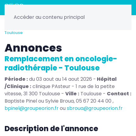
Menu
Accéder au contenu principal
Accueil
Radiothérapie
Offres de remplacements et
postes
Remplacement en oncologie-radiothérapie -
Toulouse
Annonces
Remplacement en oncologie-
radiothérapie - Toulouse
Période :
du 03 aout au 14 aout 2026 -
Hôpital
/Clinique :
clinique PAsteur - 1 rue de la petite
vitesse, 31 300 Toulouse -
Ville :
Toulouse -
Contact :
Baptiste Pinel ou Sylvie Broua, 05 67 20 44 00 ,
bpinel@groupeorion.fr
ou
sbroua@groupeorion.fr
Description de l'annonce