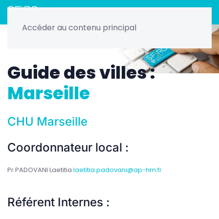
Menu
Accéder au contenu principal
Home
Radiothérapie
Les guides : DES, Master 2, Villes
Guide des villes
Guide des villes :
Marseille
CHU Marseille
Coordonnateur local :
Pr PADOVANI Laetitia
laetitia.padovani@ap-hm.fr
Référent Internes :