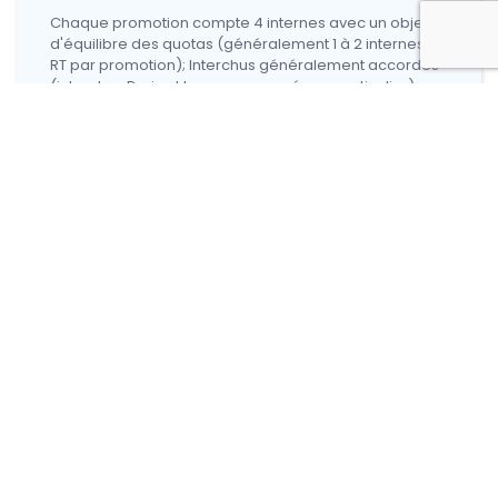
Chaque promotion compte 4 internes avec un objectif
d'équilibre des quotas (généralement 1 à 2 internes de
RT par promotion); Interchus généralement accordés
(interchus Paris et Lyon encouragés en particulier).
Pas d'obligation de Master 2.
Pas d'obligation de DU.
Passage en radiologie recommandé.
Liberté ++ dans la construction de la maquette.
Autre :
Plateau technique : Tomothérapie, Cyber Knife,
MRIdian, VesaHD, Synergy, Curiethérapie haut débit /
Grains Iode 125, Flash thérapie en cours d'acquisition,
Intra Beam.
Ambiance : Excellente entente entre les internes,
petites promos avec entraide+++.