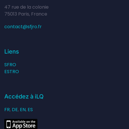
47 rue de la colonie
75013 Paris, France
contact@sfjro.fr
Liens
SFRO
ESTRO
Accédez à iLQ
FR
,
DE
,
EN
,
ES